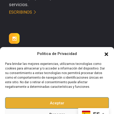
servicios.
ESCRIBINOS
Politica de Privacidad
info@goalgettergroup.com.ar
Para brindar las mejores experiencias, utilizamos tecnologías como
cookies para almacenar y/o acceder a información del dispositivo. Dar
Latinoamerica. USA. Europa.
su consentimiento a estas tecnologías nos permitirá procesar datos
como el comportamiento de navegación o identificaciones únicas en
este sitio. No dar o retirar el consentimiento puede afectar
negativamente a determinadas características y funciones.
© 2025 Goal Getter Group – Diseño por
Aceptar
www.estudiod.es
ES