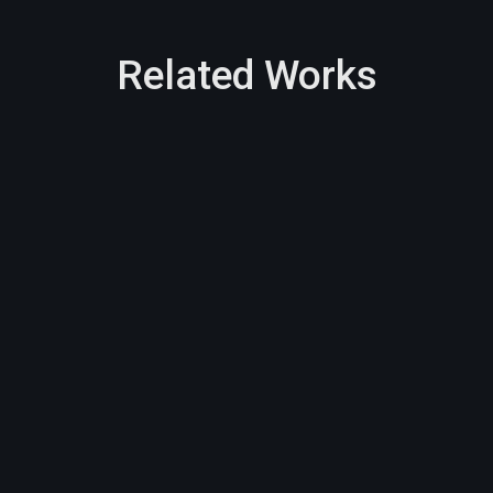
Related Works
Branding
Marketing
Changing Lives – Make
Branding
Marketing
Web Design For Blog