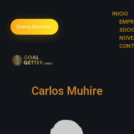
INICIO
EMPR
Quieres Asociarte?
SOCI
NOVE
CONT
Goal Getter Group
Carlos Muhire